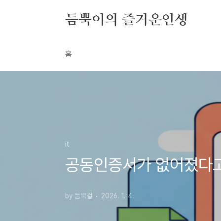
본문 바로가기
듬뿍이의 즐거운인생
홈
it
공동인증서가 없어졌다고
by 듬뿍걸
2026. 1. 4.