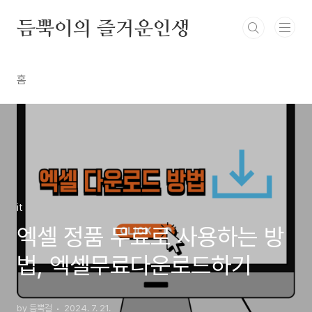
본문 바로가기
듬뿍이의 즐거운인생
홈
it
엑셀 정품 무료로 사용하는 방
법, 엑셀무료다운로드하기
by 듬뿍걸
2024. 7. 21.