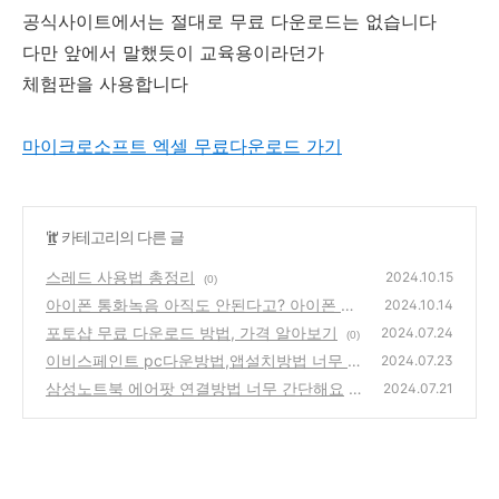
공식사이트에서는 절대로 무료 다운로드는 없습니다
다만 앞에서 말했듯이 교육용이라던가
체험판을 사용합니다
마이크로소프트 엑셀 무료다운로드 가기
'
it
' 카테고리의 다른 글
스레드 사용법 총정리
2024.10.15
(0)
아이폰 통화녹음 아직도 안된다고? 아이폰 통
2024.10.14
화 중 녹음 하는 방법
포토샵 무료 다운로드 방법, 가격 알아보기
(0)
2024.07.24
(0)
이비스페인트 pc다운방법,앱설치방법 너무 쉽
2024.07.23
다
삼성노트북 에어팟 연결방법 너무 간단해요
(0)
2024.07.21
(0)