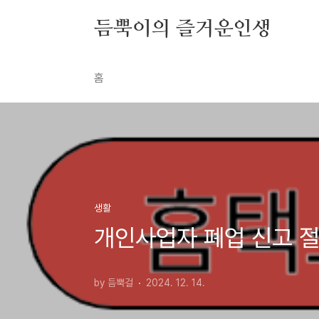
본문 바로가기
듬뿍이의 즐거운인생
홈
생활
개인사업자 폐업 신고 절
by 듬뿍걸
2024. 12. 14.