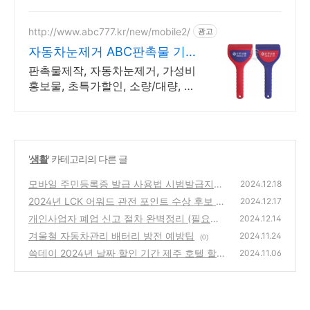
http://www.abc777.kr/new/mobile2/
광고
자동차눈제거 ABC판촉물 기
업/관공서 후결제
판촉물제작, 자동차눈제거, 가성비
홍보물, 초특가할인, 소량/대량, 단
체선물전문
'
생활
' 카테고리의 다른 글
모바일 주민등록증 발급 사용법 시범발급지역
2024.12.18
총정리
2024년 LCK 어워드 관전 포인트 수상 후보 예
(0)
2024.12.17
측 티켓예매처
개인사업자 폐업 신고 절차 완벽정리 (필요서
(0)
2024.12.14
류 주의사항)
겨울철 자동차관리 배터리 방전 예방팁
(0)
2024.11.24
(0)
쓱데이 2024년 날짜 할인 기간 제주 호텔 할인
2024.11.06
이벤트
(0)