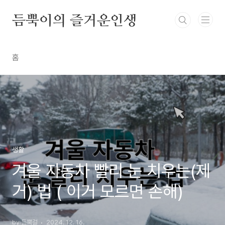
본문 바로가기
듬뿍이의 즐거운인생
홈
생활
겨울 자동차 빨리 눈 치우는(제
거) 법 ( 이거 모르면 손해)
by 듬뿍걸
2024. 12. 16.