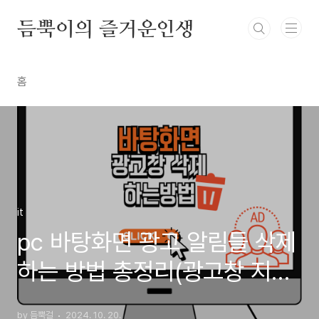
본문 바로가기
듬뿍이의 즐거운인생
홈
it
pc 바탕화면 광고 알림들 삭제
하는 방법 총정리(광고창 지우
기)
by 듬뿍걸
2024. 10. 20.