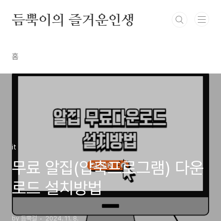
본문 바로가기
듬뿍이의 즐거운인생
홈
it
무료 알집(압축프로그램) 다운
로드 설치방법
by 듬뿍걸
2024. 11. 8.