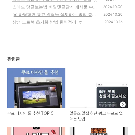
스레드 댓글보는법 비밀댓글달기 게시물 수정
2024.10.30
하는법
pc 바탕화면 광고 알림들 삭제하는 방법 총정
(0)
2024.10.20
리(광고창 지우기)
삼성 노트북 초기화 방법 완벽정리
(0)
2024.10.16
(0)
관련글
무료 디자인 툴 추천 TOP 5
알툴즈 알집 하단 광고 무료로 없
애는 방법