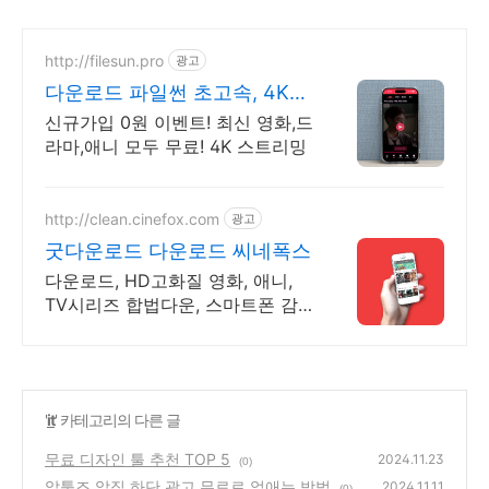
http://filesun.pro
광고
다운로드 파일썬 초고속, 4K
실시간 보기!
신규가입 0원 이벤트! 최신 영화,드
라마,애니 모두 무료! 4K 스트리밍
http://clean.cinefox.com
광고
굿다운로드 다운로드 씨네폭스
다운로드, HD고화질 영화, 애니,
TV시리즈 합법다운, 스마트폰 감
상.
'
it
' 카테고리의 다른 글
무료 디자인 툴 추천 TOP 5
2024.11.23
(0)
알툴즈 알집 하단 광고 무료로 없애는 방법
2024.11.11
(0)