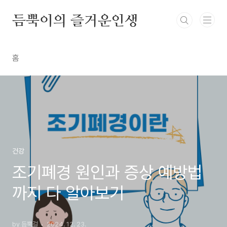
본문 바로가기
듬뿍이의 즐거운인생
홈
건강
조기폐경 원인과 증상 예방법
까지 다 알아보기
by 듬뿍걸
2024. 12. 23.