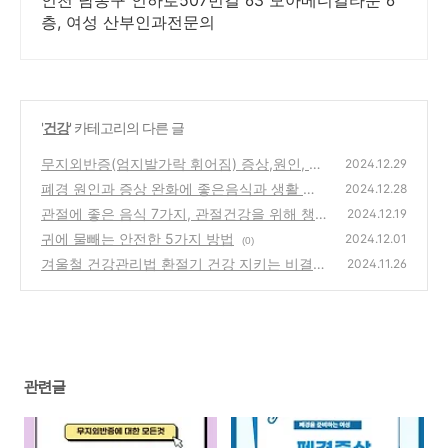
인천 남동구 인하로507번길 63 모아메디컬타운 6
층, 여성 산부인과전문의
'
건강
' 카테고리의 다른 글
무지외반증(엄지발가락 휘어짐) 증상,원인, 치
2024.12.29
료, 예방 완벽 가이드
폐경 원인과 증상 완화에 좋은음식과 생활 습
(0)
2024.12.28
관 알아보기
관절에 좋은 음식 7가지, 관절건강을 위해 챙
(0)
2024.12.19
겨먹어야 하는 까닭
귀에 물빼는 안전한 5가지 방법
(0)
2024.12.01
(0)
겨울철 건강관리법 환절기 건강 지키는 비결
2024.11.26
(0)
관련글